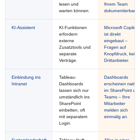
lesen und
Ihrem Team
warten können.
dokumentierbar.
KI-Assistent
KI-Funktionen
Microsoft Copilot
erfordern
ist direkt
externe
eingebaut –
Zusatztools und
Fragen auf
separate
Knopfdruck, kein
Verträge.
Drittanbieter.
Einbindung ins
Tableau-
Dashboards
Intranet
Dashboards
erscheinen nativ
lassen sich nur
im SharePoint un
umständlich ins
Teams – Ihre
SharePoint
Mitarbeiter
einbetten, oft
melden sich
mit separatem
einmalig an.
Login.
Systemlandschaft
Tableau läuft
Alles in einer