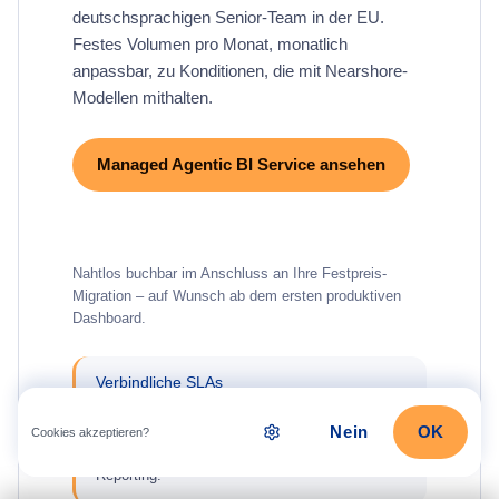
deutschsprachigen Senior-Team in der EU.
Festes Volumen pro Monat, monatlich
anpassbar, zu Konditionen, die mit Nearshore-
Modellen mithalten.
Managed Agentic BI Service ansehen
Erstgespräch vereinbaren
Nahtlos buchbar im Anschluss an Ihre Festpreis-
Migration – auf Wunsch ab dem ersten produktiven
Dashboard.
Verbindliche SLAs
Klar definierte Reaktions- und Lösungszeiten für
Refresh-Probleme, DAX-Fehler und Change-
Nein
OK
Cookies akzeptieren?
Requests – inklusive monatlichem SLA-
Reporting.