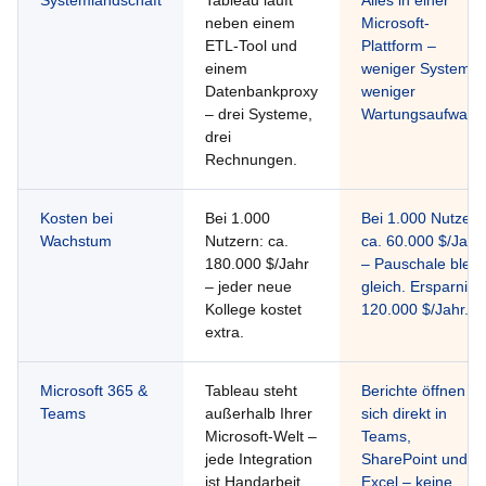
neben einem
Microsoft-
ETL-Tool und
Plattform –
einem
weniger Systeme,
Datenbankproxy
weniger
– drei Systeme,
Wartungsaufwand
drei
Rechnungen.
Kosten bei
Bei 1.000
Bei 1.000 Nutzern
Wachstum
Nutzern: ca.
ca. 60.000 $/Jahr
180.000 $/Jahr
– Pauschale bleib
– jeder neue
gleich. Ersparnis:
Kollege kostet
120.000 $/Jahr.
extra.
Microsoft 365 &
Tableau steht
Berichte öffnen
Teams
außerhalb Ihrer
sich direkt in
Microsoft-Welt –
Teams,
jede Integration
SharePoint und
ist Handarbeit.
Excel – keine