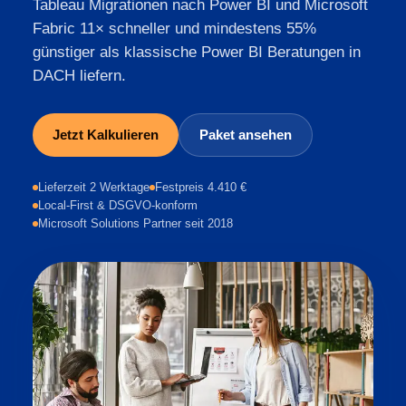
Tableau Migrationen nach Power BI und Microsoft
Fabric 11× schneller und mindestens 55%
günstiger als klassische Power BI Beratungen in
DACH liefern.
Jetzt Kalkulieren
Paket ansehen
Lieferzeit 2 Werktage
Festpreis 4.410 €
Local-First & DSGVO-konform
Microsoft Solutions Partner seit 2018