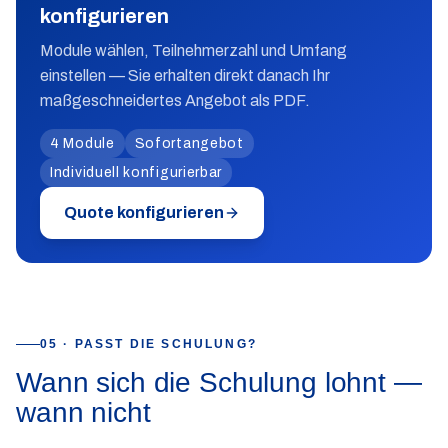
konfigurieren
Module wählen, Teilnehmerzahl und Umfang
einstellen — Sie erhalten direkt danach Ihr
maßgeschneidertes Angebot als PDF.
4 Module
Sofortangebot
Individuell konfigurierbar
Quote konfigurieren
05 · PASST DIE SCHULUNG?
Wann sich die Schulung lohnt —
wann nicht