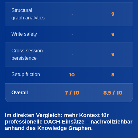
Structural
9
-
graph analytics
9
Write safety
-
Cross-session
9
-
persistence
10
8
Setup friction
7 / 10
8,5 / 10
Overall
Im direkten Vergleich: mehr Kontext für
professionelle DACH-Einsätze – nachvollziehbar
anhand des Knowledge Graphen.