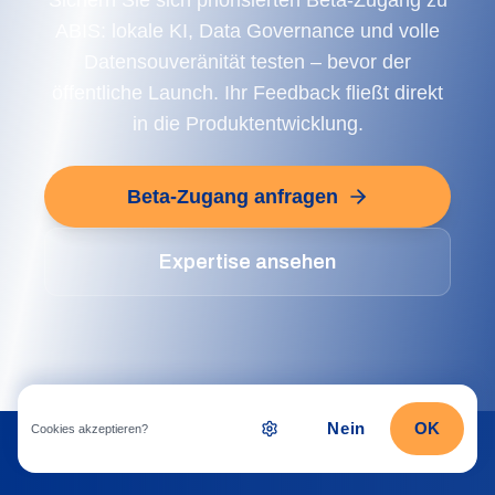
Sichern Sie sich priorisierten Beta-Zugang zu
ABIS: lokale KI, Data Governance und volle
Datensouveränität testen – bevor der
öffentliche Launch. Ihr Feedback fließt direkt
in die Produktentwicklung.
Beta-Zugang anfragen
Expertise ansehen
Nein
OK
Cookies akzeptieren?