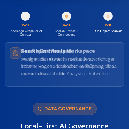
0:01
0:08
0:15
Knowledge Graph for AI
Search Entities &
Run Report Analysis
Context
Connections
Run Report Analysis
Automatisierte Checks nach EU AI Act &
internen Regeln – Sie bleiben audit-ready, ohne
manuelle Excel-Listen.
DATA GOVERNANCE
Local-First AI Governance