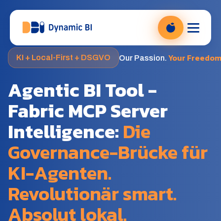
DBI Analytics — Power BI Beratung, zur Startseite
Your Freedom
KI + Local-First + DSGVO
Our Passion.
Agentic BI Tool -
Fabric MCP Server
Intelligence:
Die
Governance-Brücke für
KI-Agenten.
Revolutionär smart.
Absolut lokal.