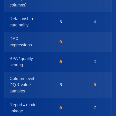
columns)
Relationship
5
4
cardinality
DAX
9
-
expressions
BPA / quality
8
0
scoring
Column-level
9
DQ & value
6
samples
Report↔model
8
7
linkage