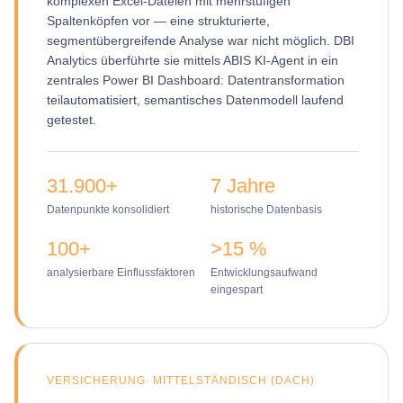
komplexen Excel-Dateien mit mehrstufigen
Spaltenköpfen vor — eine strukturierte,
segmentübergreifende Analyse war nicht möglich. DBI
Analytics überführte sie mittels ABIS KI-Agent in ein
zentrales Power BI Dashboard: Datentransformation
teilautomatisiert, semantisches Datenmodell laufend
getestet.
31.900+
7 Jahre
Datenpunkte konsolidiert
historische Datenbasis
100+
>15 %
analysierbare Einflussfaktoren
Entwicklungsaufwand
eingespart
VERSICHERUNG
·
MITTELSTÄNDISCH (DACH)