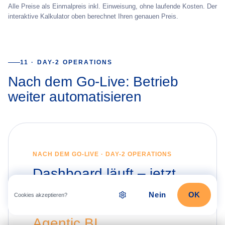
Alle Preise als Einmalpreis inkl. Einweisung, ohne laufende Kosten. Der
interaktive Kalkulator oben berechnet Ihren genauen Preis.
11 · DAY-2 OPERATIONS
Nach dem Go-Live: Betrieb
weiter automatisieren
NACH DEM GO-LIVE · DAY-2 OPERATIONS
Dashboard läuft – jetzt
automatisiert betreuen
Nein
OK
Cookies akzeptieren?
lassen mit
Managed
Agentic BI